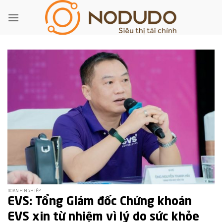
Bỏ
qua
nội
dung
DOANH NGHIỆP
EVS: Tổng Giám đốc Chứng khoán
EVS xin từ nhiệm vì lý do sức khỏe