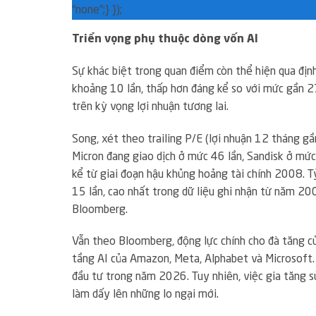
“none”;} });
Triển vọng phụ thuộc dòng vốn AI
Sự khác biệt trong quan điểm còn thể hiện qua địn
khoảng 10 lần, thấp hơn đáng kể so với mức gần 27 
trên kỳ vọng lợi nhuận tương lai.
Song, xét theo trailing P/E (lợi nhuận 12 tháng gần
Micron đang giao dịch ở mức 46 lần, Sandisk ở mức
kể từ giai đoạn hậu khủng hoảng tài chính 2008. T
15 lần, cao nhất trong dữ liệu ghi nhận từ năm 200
Bloomberg.
Vẫn theo Bloomberg, động lực chính cho đà tăng c
tầng AI của Amazon, Meta, Alphabet và Microsoft.
đầu tư trong năm 2026. Tuy nhiên, việc gia tăng s
làm dấy lên những lo ngại mới.