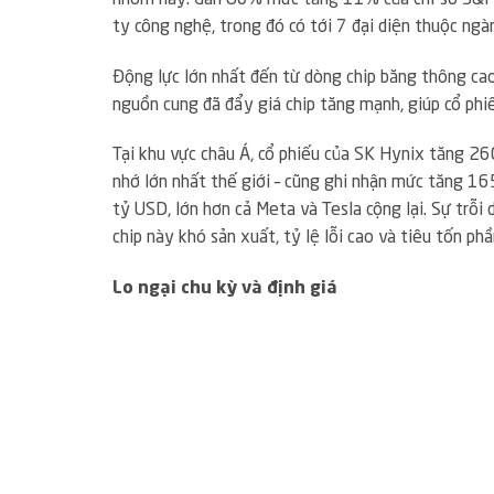
ty công nghệ, trong đó có tới 7 đại diện thuộc ngà
Động lực lớn nhất đến từ dòng chip băng thông cao
nguồn cung đã đẩy giá chip tăng mạnh, giúp cổ ph
Tại khu vực châu Á, cổ phiếu của SK Hynix tăng 26
nhớ lớn nhất thế giới – cũng ghi nhận mức tăng 1
tỷ USD, lớn hơn cả Meta và Tesla cộng lại. Sự trỗi
chip này khó sản xuất, tỷ lệ lỗi cao và tiêu tốn ph
Lo ngại chu kỳ và định giá