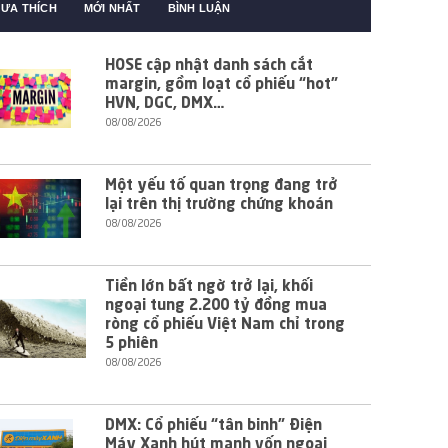
ƯA THÍCH
MỚI NHẤT
BÌNH LUẬN
HOSE cập nhật danh sách cắt
margin, gồm loạt cổ phiếu “hot”
HVN, DGC, DMX…
08/08/2026
Một yếu tố quan trọng đang trở
lại trên thị trường chứng khoán
08/08/2026
Tiền lớn bất ngờ trở lại, khối
ngoại tung 2.200 tỷ đồng mua
ròng cổ phiếu Việt Nam chỉ trong
5 phiên
08/08/2026
DMX: Cổ phiếu “tân binh” Điện
Máy Xanh hút mạnh vốn ngoại