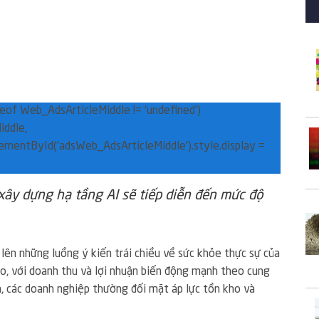
peof Web_AdsArticleMiddle != ‘undefined’)
ddle,
ementById(‘adsWeb_AdsArticleMiddle’).style.display =
 xây dựng hạ tầng AI sẽ tiếp diễn đến mức độ
lên những luồng ý kiến trái chiều về sức khỏe thực sự của
o, với doanh thu và lợi nhuận biến động mạnh theo cung
, các doanh nghiệp thường đối mặt áp lực tồn kho và