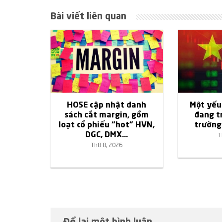
Bài viết liên quan
HOSE cập nhật danh
Một yếu
sách cắt margin, gồm
đang tr
loạt cổ phiếu “hot” HVN,
trường
DGC, DMX…
T
Th8 8, 2026