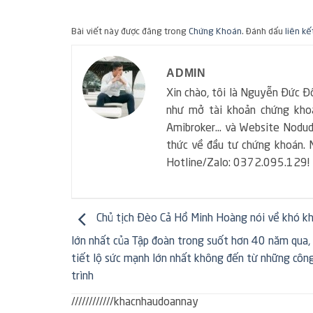
Bài viết này được đăng trong
Chứng Khoán
. Đánh dấu
liên kế
ADMIN
Xin chào, tôi là Nguyễn Đức Đô
như mở tài khoản chứng khoá
Amibroker... và Website Nodudo
thức về đầu tư chứng khoán. N
Hotline/Zalo: 0372.095.129!
Chủ tịch Đèo Cả Hồ Minh Hoàng nói về khó k
lớn nhất của Tập đoàn trong suốt hơn 40 năm qua,
tiết lộ sức mạnh lớn nhất không đến từ những côn
trình
////////////khacnhaudoannay