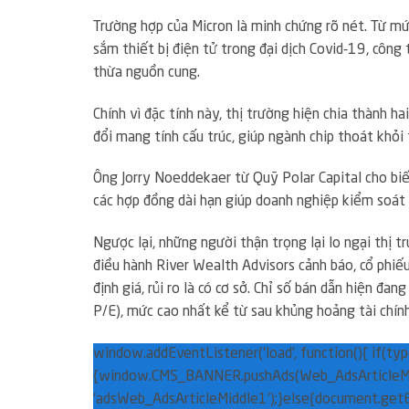
Trường hợp của Micron là minh chứng rõ nét. Từ 
sắm thiết bị điện tử trong đại dịch Covid-19, côn
thừa nguồn cung.
Chính vì đặc tính này, thị trường hiện chia thành h
đổi mang tính cấu trúc, giúp ngành chip thoát khỏi
Ông Jorry Noeddekaer từ Quỹ Polar Capital cho biế
các hợp đồng dài hạn giúp doanh nghiệp kiểm soát 
Ngược lại, những người thận trọng lại lo ngại thị
điều hành River Wealth Advisors cảnh báo, cổ phiếu
định giá, rủi ro là có cơ sở. Chỉ số bán dẫn hiện đa
P/E), mức cao nhất kể từ sau khủng hoảng tài chí
window.addEventListener(‘load’, function(){ if(ty
{window.CMS_BANNER.pushAds(Web_AdsArticleMi
‘adsWeb_AdsArticleMiddle1’);}else{document.getE