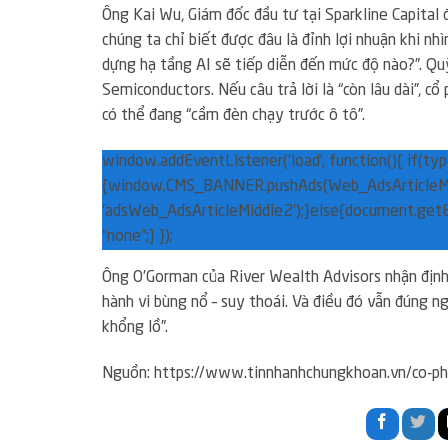
Ông Kai Wu, Giám đốc đầu tư tại Sparkline Capital đ
chúng ta chỉ biết được đâu là đỉnh lợi nhuận khi nhì
dựng hạ tầng AI sẽ tiếp diễn đến mức độ nào?”. Qu
Semiconductors. Nếu câu trả lời là “còn lâu dài”, cổ
có thể đang “cầm đèn chạy trước ô tô”.
window.addEventListener(‘load’, function(){ if(ty
{window.CMS_BANNER.pushAds(Web_AdsArticleMi
‘adsWeb_AdsArticleMiddle2’);}else{document.getE
“none”;} });
Ông O’Gorman của River Wealth Advisors nhận định: 
hành vi bùng nổ – suy thoái. Và điều đó vẫn đúng 
khổng lồ”.
Nguồn: https://www.tinnhanhchungkhoan.vn/co-ph