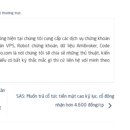
t thường trực
.
ng hiện tại chúng tôi cung cấp các dịch vụ chứng khoán
n VPS, Robot chứng khoán, dữ liệu Amibroker, Code
.com là nơi chúng tôi sẽ chia sẻ những thủ thuật, kiến
ếu có bất kỳ thắc mắc gì thì cứ liên hệ với mình theo
hăn
SAS: Muốn trả cổ tức tiền mặt cao kỷ lục, cổ đông
nhận hơn 4.600 đồng/cp
g