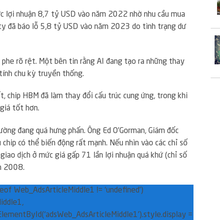
mức lợi nhuận 8,7 tỷ USD vào năm 2022 nhờ nhu cầu mua
g ty đã báo lỗ 5,8 tỷ USD vào năm 2023 do tình trạng dư
ai phe rõ rệt. Một bên tin rằng AI đang tạo ra những thay
 tính chu kỳ truyền thống.
t, chip HBM đã làm thay đổi cấu trúc cung ứng, trong khi
giá tốt hơn.
 trường đang quá hưng phấn. Ông Ed O’Gorman, Giám đốc
 chip có thể biến động rất mạnh. Nếu nhìn vào các chỉ số
ng giao dịch ở mức giá gấp 71 lần lợi nhuận quá khứ (chỉ số
nh 2008.
peof Web_AdsArticleMiddle1 != ‘undefined’)
ddle1,
lementById(‘adsWeb_AdsArticleMiddle1’).style.display =