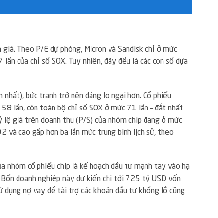
h giá. Theo P/E dự phóng, Micron và Sandisk chỉ ở mức
lần của chỉ số SOX. Tuy nhiên, đây đều là các con số dựa
 nhất), bức tranh trở nên đáng lo ngại hơn. Cổ phiếu
 58 lần, còn toàn bộ chỉ số SOX ở mức 71 lần – đắt nhất
ỷ lệ giá trên doanh thu (P/S) của nhóm chip đang ở mức
2 và cao gấp hơn ba lần mức trung bình lịch sử, theo
ủa nhóm cổ phiếu chip là kế hoạch đầu tư mạnh tay vào hạ
 Bốn doanh nghiệp này dự kiến chi tới 725 tỷ USD vốn
ử dụng nợ vay để tài trợ các khoản đầu tư khổng lồ cũng