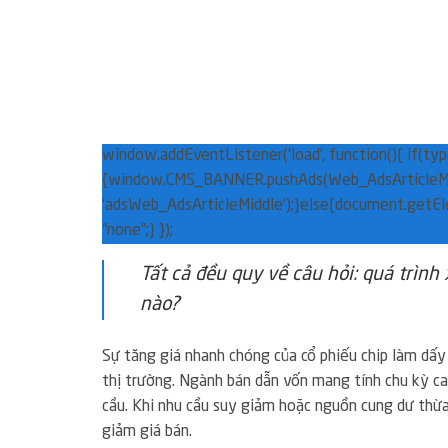
window.addEventListener(‘load’, function(){ if(ty
{window.CMS_BANNER.pushAds(Web_AdsArticleMi
‘adsWeb_AdsArticleMiddle’);}else{document.getEl
“none”;} });
Tất cả đều quy về câu hỏi: quá trình
nào?
Sự tăng giá nhanh chóng của cổ phiếu chip làm dấy 
thị trường. Ngành bán dẫn vốn mang tính chu kỳ ca
cầu. Khi nhu cầu suy giảm hoặc nguồn cung dư thừa
giảm giá bán.