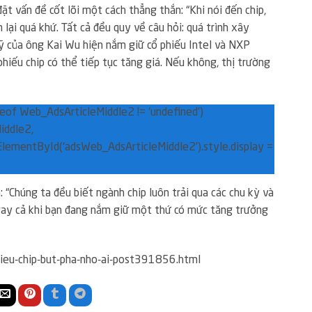
ặt vấn đề cốt lõi một cách thẳng thắn: “Khi nói đến chip,
n lại quá khứ. Tất cả đều quy về câu hỏi: quá trình xây
ỹ của ông Kai Wu hiện nắm giữ cổ phiếu Intel và NXP
 phiếu chip có thể tiếp tục tăng giá. Nếu không, thị trường
peof Web_AdsArticleMiddle2 != ‘undefined’)
ddle2,
lementById(‘adsWeb_AdsArticleMiddle2’).style.display =
“Chúng ta đều biết ngành chip luôn trải qua các chu kỳ và
ngay cả khi bạn đang nắm giữ một thứ có mức tăng trưởng
ieu-chip-but-pha-nho-ai-post391856.html