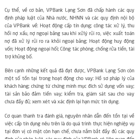
Cụ thể, về cơ bản, VPBank Lạng Sơn đã chấp hành các quy
định pháp luật của Nhà nước, NHNN và các quy định nội bộ
của VPBank về: Hoạt động cấp tín dụng; công tác xử lý, thu
hồi nợ xấu, nợ ngoại bảng sau khi xửlý rủi ro, việc xuất toán
nợ đã xử lý rủi ro ra khỏi ngoại bảng; Hoạt động huy động
vốn; Hoạt động ngoại hối; Công tác phòng, chống rửa tiền, tài
trợ khủng bố.
Bên cạnh những kết quả đã đạt được, VPBank Lạng Sơn còn
một số tồn tại trong hoạt động cho vay: Hồ sơ pháp lý của
khách hàng; chứng từ chứng minh mục đích sử dụng vốn vay;
tài sản bảo đảm tiền vay; kiểm tra, giám sát sau cho vay
chưa đầy đủ; xem xét và xác định lại hạn mức tín dụng.
Cơ quan thanh tra đánh giá, nguyên nhân dẫn đến tồn tại về
việc cấp tín dụng nêu trên là do quá trình thực hiện nghiệp vụ
tại đơn vị có mặt còn hạn chế, chưa nắm bắt đầy đủ các quy