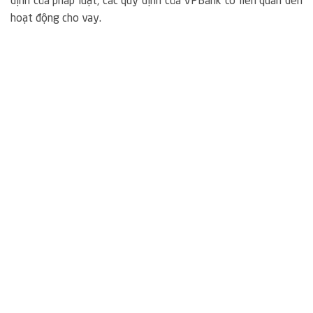
định của pháp luật, các quy định của VPBank có liên quan đến
hoạt động cho vay.