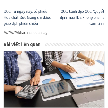
DGC: Từ ngày này, cổ phiếu
OGC: Lãnh đạo OGC: ‘Quyết
Hóa chất Đức Giang chỉ được
định mua IDS không phải là
giao dịch phiên chiều
cảm tính’
////////////khacnhaudoannay
Bài viết liên quan