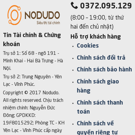
0372.095.129
(8:00 – 19:00, từ thứ
hai đến chủ nhật)
Tin Tài chính & Chứng
Hỗ trợ khách hàng
khoán
Cookies
Trụ sở 1: Số 68 - ngõ 191 -
Chính sách đổi trả
Minh Khai - Hai Bà Trưng - Hà
Nội.
Chính sách bảo hành
Trụ sở 2: Trung Nguyên - Yên
Chính sách giao
Lạc - Vĩnh Phúc.
hàng
Copyright © 2017 Nodudo.
All rights reserved.
Chịu trách
Chính sách thanh
nhiệm chính: Nguyễn Đức
toán
Đông; GPDKKD:
Chính sách về
19F8015292; Phòng TC - KH
Yên Lạc - Vĩnh Phúc cấp ngày
quyền riêng tư