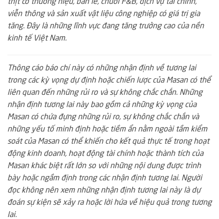
thịt có thương hiệu, bán lẻ, chuỗi F&B, dịch vụ tài chính,
viễn thông và sản xuất vật liệu công nghiệp có giá trị gia
tăng. Đây là những lĩnh vực đang tăng trưởng cao của nền
kinh tế Việt Nam.
Thông cáo báo chí này có những nhận định về tương lai
trong các kỳ vọng dự định hoặc chiến lược của Masan có thể
liên quan đến những rủi ro và sự không chắc chắn. Những
nhận định tương lai này bao gồm cả những kỳ vọng của
Masan có chứa đựng những rủi ro, sự không chắc chắn và
những yếu tố minh định hoặc tiềm ẩn nằm ngoài tầm kiểm
soát của Masan có thể khiến cho kết quả thực tế trong hoạt
động kinh doanh, hoạt động tài chính hoặc thành tích của
Masan khác biệt rất lớn so với những nội dung được trình
bày hoặc ngầm định trong các nhận định tương lai. Người
đọc không nên xem những nhận định tương lai này là dự
đoán sự kiện sẽ xảy ra hoặc lời hứa về hiệu quả trong tương
lai.