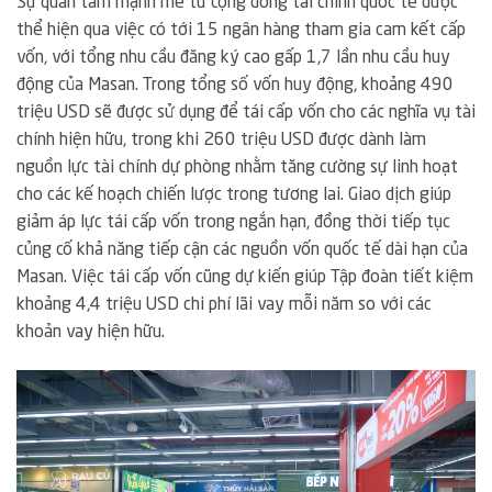
Sự quan tâm mạnh mẽ từ cộng đồng tài chính quốc tế được
thể hiện qua việc có tới 15 ngân hàng tham gia cam kết cấp
vốn, với tổng nhu cầu đăng ký cao gấp 1,7 lần nhu cầu huy
động của Masan. Trong tổng số vốn huy động, khoảng 490
triệu USD sẽ được sử dụng để tái cấp vốn cho các nghĩa vụ tài
chính hiện hữu, trong khi 260 triệu USD được dành làm
nguồn lực tài chính dự phòng nhằm tăng cường sự linh hoạt
cho các kế hoạch chiến lược trong tương lai. Giao dịch giúp
giảm áp lực tái cấp vốn trong ngắn hạn, đồng thời tiếp tục
củng cố khả năng tiếp cận các nguồn vốn quốc tế dài hạn của
Masan. Việc tái cấp vốn cũng dự kiến giúp Tập đoàn tiết kiệm
khoảng 4,4 triệu USD chi phí lãi vay mỗi năm so với các
khoản vay hiện hữu.