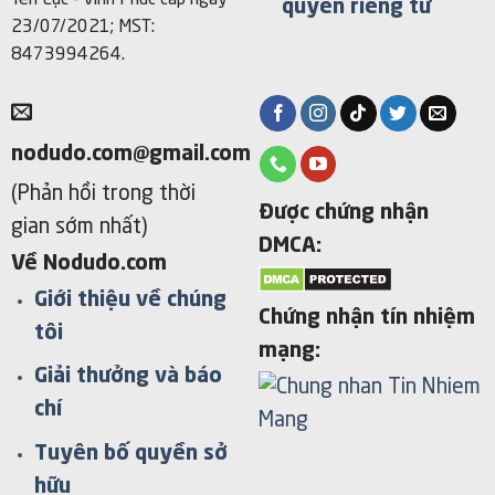
Yên Lạc - Vĩnh Phúc cấp ngày
quyền riêng tư
23/07/2021; MST:
8473994264.
nodudo.com@gmail.com
(Phản hồi trong thời
Được chứng nhận
gian sớm nhất)
DMCA:
Về Nodudo.com
Giới thiệu về chúng
Chứng nhận tín nhiệm
tôi
mạng:
Giải thưởng và báo
chí
Tuyên bố quyền sở
hữu