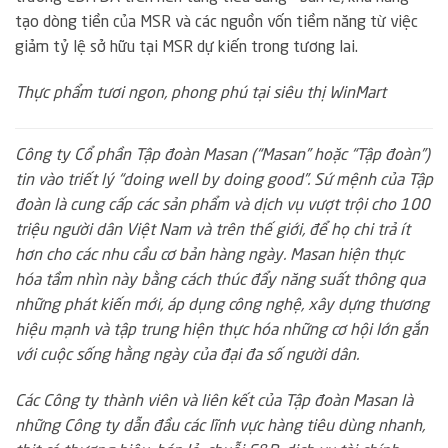
tạo dòng tiền của MSR và các nguồn vốn tiềm năng từ việc
giảm tỷ lệ sở hữu tại MSR dự kiến trong tương lai.
Thực phẩm tươi ngon, phong phú tại siêu thị WinMart
Công ty Cổ phần Tập đoàn Masan (“Masan” hoặc “Tập đoàn”)
tin vào triết lý “doing well by doing good”. Sứ mệnh của Tập
đoàn là cung cấp các sản phẩm và dịch vụ vượt trội cho 100
triệu người dân Việt Nam và trên thế giới, để họ chi trả ít
hơn cho các nhu cầu cơ bản hàng ngày. Masan hiện thực
hóa tầm nhìn này bằng cách thúc đẩy năng suất thông qua
những phát kiến mới, áp dụng công nghệ, xây dựng thương
hiệu mạnh và tập trung hiện thực hóa những cơ hội lớn gắn
với cuộc sống hằng ngày của đại đa số người dân.
Các Công ty thành viên và liên kết của Tập đoàn Masan là
những Công ty dẫn đầu các lĩnh vực hàng tiêu dùng nhanh,