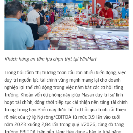
Khách hàng an tâm lựa chọn thịt tại WinMart
Trong bối cảnh thị trường toàn cầu còn nhiều biến động, việc
duy trì nguồn lực tài chính vững mạnh mang lại cho doanh
nghiệp lợi thế chủ động trong việc nắm bắt các cơ hội tăng
trưởng. Khoản vốn dự phòng này giúp Masan duy trì sự linh
hoạt tài chính, đồng thời tiếp tục cải thiện nền tảng tài chính
trong trung hạn. Điều này được hỗ trợ bởi quá trình cải thiện
rõ nét của tỷ lệ Nợ ròng/EBITDA từ mức 3,9 lần vào cuối
năm 2023 xuống 2,84 lần trong quý I/2026, cùng đà tăng
trưởng EBITDA trên nền tảng tiêu dùng – bán lẻ, khả năng