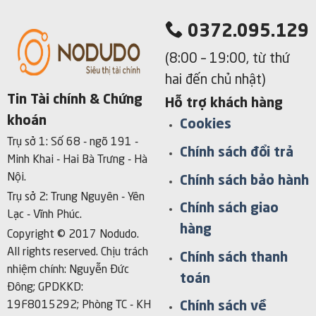
0372.095.129
(8:00 – 19:00, từ thứ
hai đến chủ nhật)
Tin Tài chính & Chứng
Hỗ trợ khách hàng
khoán
Cookies
Trụ sở 1: Số 68 - ngõ 191 -
Chính sách đổi trả
Minh Khai - Hai Bà Trưng - Hà
Nội.
Chính sách bảo hành
Trụ sở 2: Trung Nguyên - Yên
Chính sách giao
Lạc - Vĩnh Phúc.
hàng
Copyright © 2017 Nodudo.
All rights reserved.
Chịu trách
Chính sách thanh
nhiệm chính: Nguyễn Đức
toán
Đông; GPDKKD:
Chính sách về
19F8015292; Phòng TC - KH