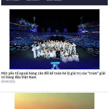
Một yếu tố ngoài bảng cân đối kế toán hé lộ giá trị của “trùm” giải
trí hàng đầu Việt Nam
08/08/2026