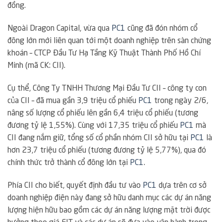
đồng.
Ngoài Dragon Capital, vừa qua
PC1
cũng đã đón nhóm cổ
đông lớn mới liên quan tới một doanh nghiệp trên sàn chứng
khoán – CTCP Đầu Tư Hạ Tầng Kỹ Thuật Thành Phố Hồ Chí
Minh (mã CK: CII).
Cụ thể, Công Ty TNHH Thương Mại Đầu Tư CII – công ty con
của CII – đã mua gần 3,9 triệu cổ phiếu
PC1
trong ngày 2/6,
nâng số lượng cổ phiếu lên gần 6,4 triệu cổ phiếu (tương
đương tỷ lệ 1,55%). Cùng với 17,35 triệu cổ phiếu
PC1
mà
CII đang nắm giữ, tổng số cổ phần nhóm CII sở hữu tại
PC1
là
hơn 23,7 triệu cổ phiếu (tương đương tỷ lệ 5,77%), qua đó
chính thức trở thành cổ đông lớn tại
PC1
.
Phía CII cho biết, quyết định đầu tư vào
PC1
dựa trên cơ sở
doanh nghiệp điện này đang sở hữu danh mục các dự án năng
lượng hiện hữu bao gồm các dự án năng lượng mặt trời được