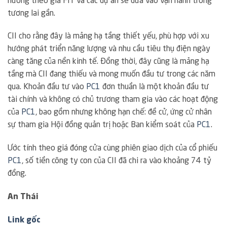
hưởng theo giá FIT và các dự án sẽ đưa vào vận hành trong
tương lai gần.
CII cho rằng đây là mảng hạ tầng thiết yếu, phù hợp với xu
hướng phát triển năng lượng và nhu cầu tiêu thụ điện ngày
càng tăng của nền kinh tế. Đồng thời, đây cũng là mảng hạ
tầng mà CII đang thiếu và mong muốn đầu tư trong các năm
qua. Khoản đầu tư vào
PC1
đơn thuần là một khoản đầu tư
tài chính và không có chủ trương tham gia vào các hoạt động
của
PC1
, bao gồm nhưng không hạn chế: đề cử, ứng cử nhân
sự tham gia Hội đồng quản trị hoặc Ban kiểm soát của
PC1
.
Ước tính theo giá đóng cửa cùng phiên giao dịch của cổ phiếu
PC1
, số tiền công ty con của CII đã chi ra vào khoảng 74 tỷ
đồng.
An Thái
Link gốc