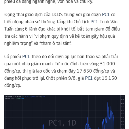
phiếu đa dạng ngành nghề, vốn hóa và chu kỳ.
Động thái giao dịch của DCDS trùng với giai đoạn
PC1
có
biến động nhân sự thượng tầng khi Chủ tịch
PC1
Trịnh Văn
Tuấn cùng 6 lãnh đạo khác bị khởi tố, bắt tạm giam để điều
tra các hành vi “vi phạm quy định về kế toán gây hậu quả
nghiêm trọng” và “tham ô tài sản”.
Cổ phiếu
PC1
theo đó đối diện áp lực bán tháo và phải trải
qua một nhịp giảm mạnh. Từ mức đỉnh trên vùng 31.000
đồng/cp, thị giá lao dốc và chạm đáy 17.650 đồng/cp và
đang hồi phục trở lại. Chốt phiên 9/6, giá
PC1
đạt 19.150
đồng/cp.