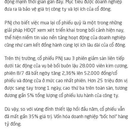
động mạnh thời gian gần đây. Mục tiêu được doanh nghiệp
đưa ra là bảo vệ giá trị công ty và lợi ích của cổ đông.
PNJ cho biết việc mua lại cổ phiếu quỹ là một trong những
giải pháp HĐQT xem xét triển khai trong bối cảnh hiện nay,
thể hiện niềm tin vào nền tảng hoạt động của doanh nghiệp
cũng như cam kết đồng hành cùng lợi ích lâu dài của cổ đông.
Trên thị trường, cổ phiếu PNJ sau 3 phiên giảm sàn liên tiếp
dưới tác động của vụ bê bối buôn lậu 28.000 viên kim cương,
phiên 8/7 đã bất ngờy tăng 2,36% lên 52.000 đồng/cổ
phiếu và đóng cửa ở mức cao nhất phiên. Hơn 25 triệu đơn vị
được sang tay trong 1 ngày, cao thứ ba trên toàn sàn, tương
đương gần 5% tổng lượng cổ phiếu lưu hành của công ty.
Dù vậy, so với vùng đỉnh thiết lập hồi đầu năm, cổ phiếu vẫn
đã mất gần 35% giá trị. Vốn hóa doanh nghiệp “bốc hơi” hàng
tỷ đồng.