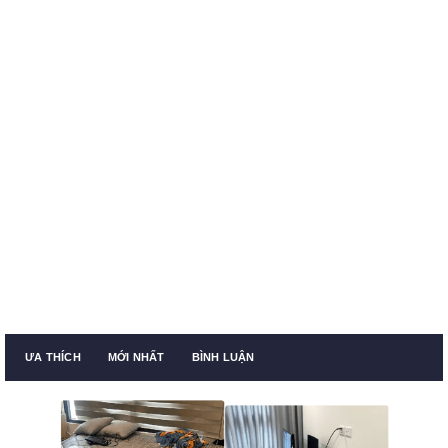
ƯA THÍCH
MỚI NHẤT
BÌNH LUẬN