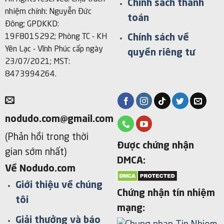
Chính sách thanh
nhiệm chính: Nguyễn Đức
toán
Đông; GPDKKD:
Chính sách về
19F8015292; Phòng TC - KH
Yên Lạc - Vĩnh Phúc cấp ngày
quyền riêng tư
23/07/2021; MST:
8473994264.
nodudo.com@gmail.com
(Phản hồi trong thời
Được chứng nhận
gian sớm nhất)
DMCA:
Về Nodudo.com
Giới thiệu về chúng
Chứng nhận tín nhiệm
tôi
mạng:
Giải thưởng và báo